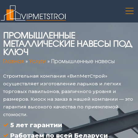
ПРОМЫШЛЕННЫЕ
МЕТАЛЛИЧЕСКИЕ НАВЕСЫ ПОД
КЛЮЧ
Главная
»
Услуги
»
Промышленные навесы
Строительная компания «ВипМетСтрой»
осуществляет изготовление ларьков и легких
торговых павильонов, различного уровня и
размеров. Киоск на заказ в нашей компании — это
гарантия высокого качества по приемлемой
стомости.
5 лет гарантии
Работаем по всей Беларуси