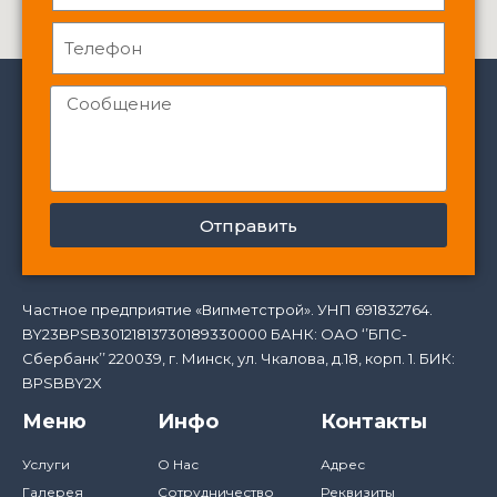
Отправить
Частное предприятие «Випметстрой». УНП 691832764.
BY23BPSB30121813730189330000 БАНК: ОАО ‘’БПС-
Сбербанк’’ 220039, г. Минск, ул. Чкалова, д.18, корп. 1. БИК:
BPSBBY2X
Меню
Инфо
Контакты
Услуги
О Нас
Адрес
Галерея
Сотрудничество
Реквизиты